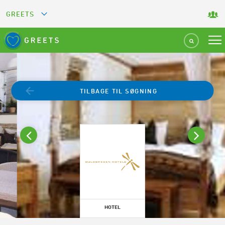
GREETS
GREEN KEY
GREEN RESTAURANT
TILBAGE TIL SØGNING
GREEN SPORT FACILITY
GREEN TOURISM ORGANIZATION
GREEN CAMPING
GREEN ATTRACTION
HOTEL