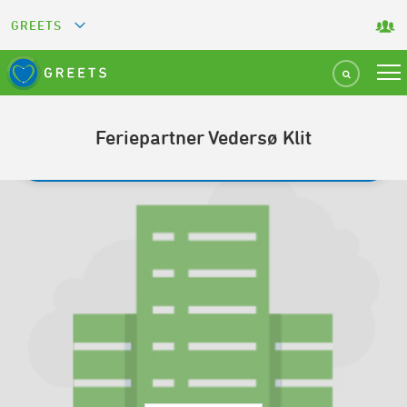
GREETS
GREEN KEY
GREEN RESTAURANT
Feriepartner Vedersø Klit
TILBAGE TIL SØGNING
GREEN SPORT FACILITY
GREEN TOURISM ORGANIZATION
GREEN CAMPING
GREEN ATTRACTION