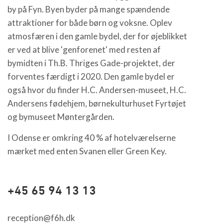
by på Fyn. Byen byder på mange spændende
attraktioner for både børn og voksne. Oplev
atmosfæren i den gamle bydel, der for øjeblikket
er ved at blive 'genforenet' med resten af
bymidten i Th.B. Thriges Gade-projektet, der
forventes færdigt i 2020. Den gamle bydel er
også hvor du finder H.C. Andersen-museet, H.C.
Andersens fødehjem, børnekulturhuset Fyrtøjet
og bymuseet Møntergården.
I Odense er omkring 40 % af hotelværelserne
mærket med enten Svanen eller Green Key.
+45 65 94 13 13
reception@f6h.dk