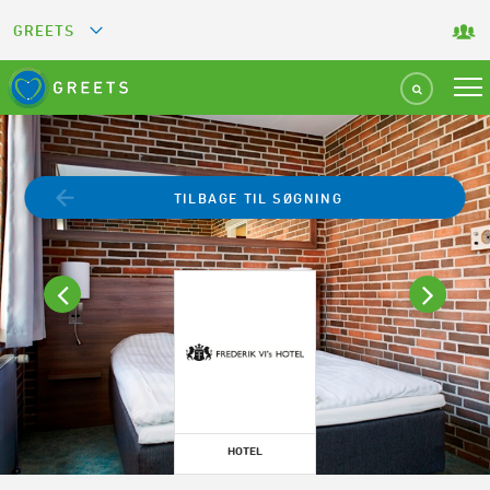
GREETS
GREEN KEY
GREEN RESTAURANT
TILBAGE TIL SØGNING
GREEN SPORT FACILITY
GREEN TOURISM ORGANIZATION
GREEN CAMPING
GREEN ATTRACTION
HOTEL