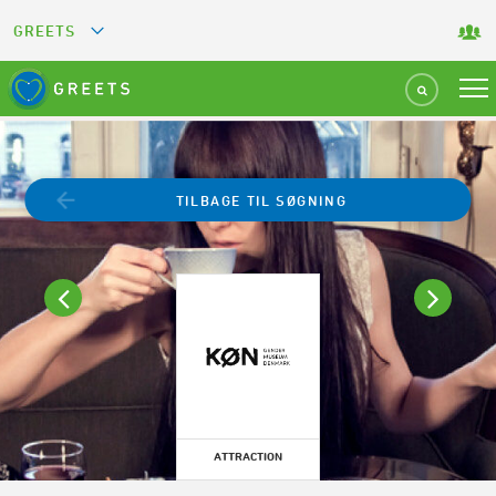
GREETS
GREEN KEY
GREEN RESTAURANT
TILBAGE TIL SØGNING
GREEN SPORT FACILITY
GREEN TOURISM ORGANIZATION
GREEN CAMPING
GREEN ATTRACTION
ATTRACTION