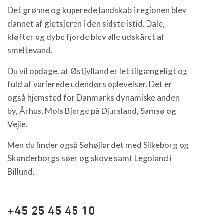
Det grønne og kuperede landskab i regionen blev
dannet af gletsjeren i den sidste istid. Dale,
kløfter og dybe fjorde blev alle udskåret af
smeltevand.
Du vil opdage, at Østjylland er let tilgængeligt og
fuld af varierede udendørs oplevelser. Det er
også hjemsted for Danmarks dynamiske anden
by, Århus, Mols Bjerge på Djursland, Samsø og
Vejle.
Men du finder også Søhøjlandet med Silkeborg og
Skanderborgs søer og skove samt Legoland i
Billund.
+45 25 45 45 10